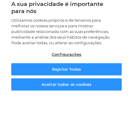
GRÁFICO
A sua privacidade é importante
para nós
CURSO DE MULTIMÉDIA
Utilizamos cookies próprios e de terceiros para
melhorar os nossos serviços e para mostrar
publicidade relacionada com as suas preferências,
CURSO DE ARTE DIGITAL
mediante a análise dos seus hábitos de navegação.
Pode aceitar todas, ou alterar as configurações.
CURSO DE DESENHO E IMPRESSÃO 3D
Configurações
Rejeitar Todos
CURSO AVANÇADO EM DESIGN GRÁFICO E
MULTIMÉDIA
Solicitar informação
Aceitar todos os cookies
CURSOS DE VIDEOJOGOS
CURSO DE GAME ART
CURSO DE DESENHO E MODELAÇÃO 3D PARA