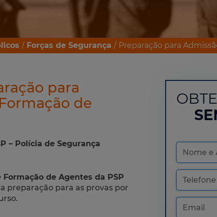
licos
Forças de Segurança
Preparação para Admissã
aração para
OBTE
 Formação de
SE
SP – Polícia de Segurança
e Formação de Agentes da PSP
na preparação para as provas por
urso.