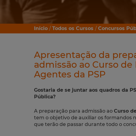
Início
Todos os Cursos
Concursos Púb
Apresentação da prep
admissão ao Curso de
Agentes da PSP
Gostaria de se juntar aos quadros da P
Pública?
A preparação para admissão ao
Curso d
tem o objetivo de auxiliar os formandos 
que terão de passar durante todo o conc