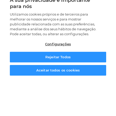
A sua privacidade é importante
para nós
No final do curso, os formandos têm a possibilidade
Utilizamos cookies próprios e de terceiros para
de integrarem a nossa bolsa de estágios e têm
melhorar os nossos serviços e para mostrar
também acesso gratuito à nossa bolsa de emprego.
publicidade relacionada com as suas preferências,
mediante a análise dos seus hábitos de navegação.
Pode aceitar todas, ou alterar as configurações.
Configurações
Perguntas Frequentes
Rejeitar Todos
Solicitar informação
O que é a energia solar?
Aceitar todos os cookies
Qual é a duração dos cursos de energias
renováveis?
Que tipos de cursos oferecem na área de