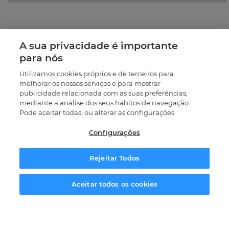
Oportunidades na área da Saúde e Bem-Estar
A sua privacidade é importante
para nós
Auxiliar de Saúde / Auxiliar de Ação Médica
Utilizamos cookies próprios e de terceiros para
melhorar os nossos serviços e para mostrar
Auxiliar de Geriatria
publicidade relacionada com as suas preferências,
mediante a análise dos seus hábitos de navegação.
Cuidador de Idosos
Pode aceitar todas, ou alterar as configurações.
Auxiliar de Apoio Domiciliário / Ajudante
Configurações
Familiar
Rejeitar Todos
Ajudante de Lar
Prestador de Cuidados Domiciliários
Solicitar informação
Aceitar todos os cookies
Assistente de Clínica Dentária (clínicas privadas
e hospitais)