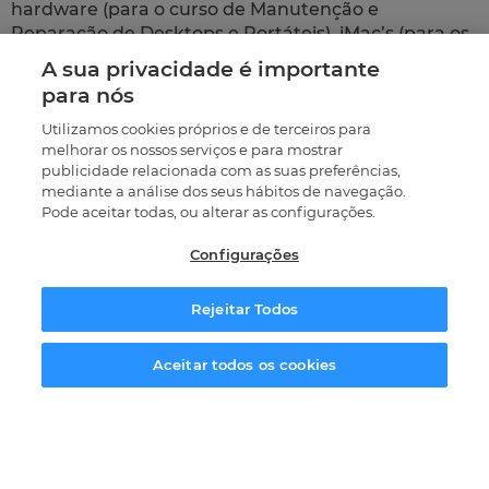
hardware (para o curso de Manutenção e
Reparação de Desktops e Portáteis), iMac’s (para os
cursos de webDesign e Multimédia), e muito mais.
A sua privacidade é importante
para nós
Muita coisa pode acontecer dentro dos centros de
formação Master D. No entanto, só uma coisa é
Utilizamos cookies próprios e de terceiros para
certa que se cumpra: o melhor acompanhamento e
melhorar os nossos serviços e para mostrar
publicidade relacionada com as suas preferências,
o aumento das capacidades profissionais dos nossos
mediante a análise dos seus hábitos de navegação.
formandos.
Pode aceitar todas, ou alterar as configurações.
Configurações
Centros de Formação
Profissional
Rejeitar Todos
Veja os contactos dos nossos centros
Solicitar informação
Aceitar todos os cookies
LISBOA
Rua Dona Estefânia, Nº 84-A