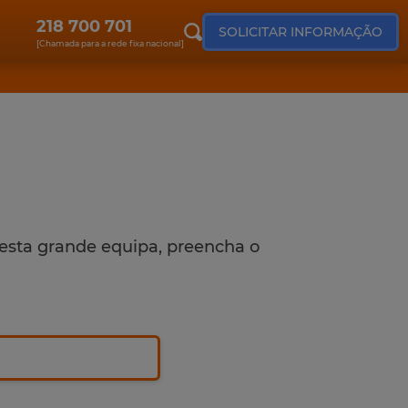
218 700 701
SOLICITAR INFORMAÇÃO
[Chamada para a rede fixa nacional]
PESQUISAR
informática
concursos públicos
desta grande equipa, preencha o