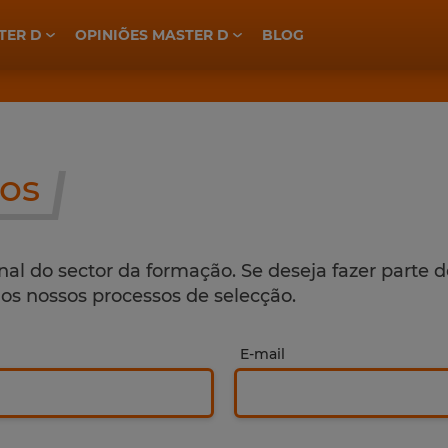
TER D
OPINIÕES MASTER D
BLOG
ELETROTÉCNICA, INDÚSTRIA E AUTOMAÇÃO
PREPARAÇÃO CONCURSOS GNR
PREPARAÇÃO CONCURSOS PSP
do nosso site
os
aria
design
wedding
gestão
al do sector da formação. Se deseja fazer parte 
nos nossos processos de selecção.
E-mail