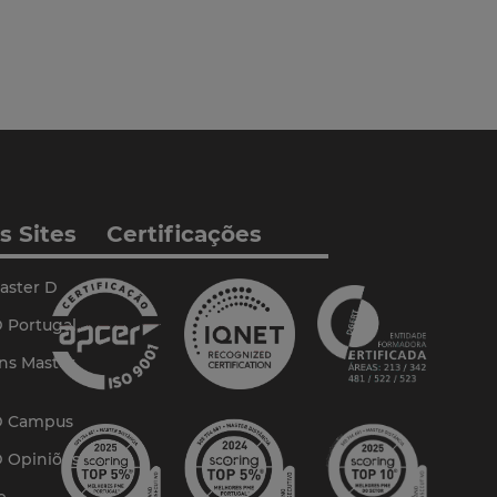
s Sites
Certificações
aster D
 Portugal
ns Master
D Campus
D Opiniões