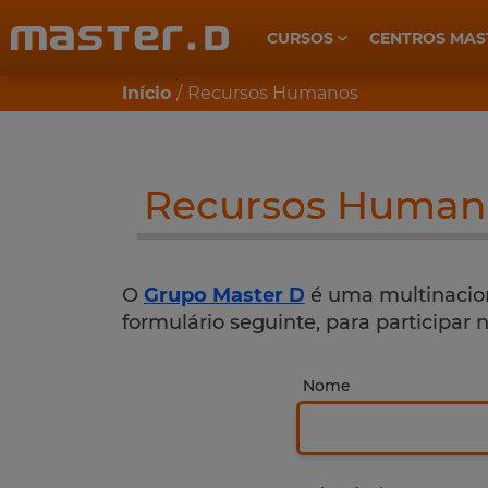
CURSOS
CENTROS MAS
CUIDADOS DE SAÚDE E BEM-ESTAR
Início
Recursos Humanos
O mais pesquisado dentro 
Recursos Human
marketing
auxiliar
3d
pastel
O
Grupo Master D
é uma multinacion
formulário seguinte, para participar 
Nome