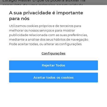
Estágio Master D que os poderá auxiliar na
conquista de uma primeira oportunidade
profissional. Contamos com mais de 1500 empresas
A sua privacidade é importante
parceiras nas diversas áreas de atividade.
para nós
Moda é criar uma mensagem, é criar tendências, é
Utilizamos cookies próprios e de terceiros para
melhorar os nossos serviços e para mostrar
influenciar a cultura. Se gostaria de fazer parte
publicidade relacionada com as suas preferências,
deste mundo, não perca a oportunidade de
mediante a análise dos seus hábitos de navegação.
conhecer os Cursos de Moda Master D!
Pode aceitar todas, ou alterar as configurações.
Configurações
Perguntas Frequentes
Rejeitar Todos
Solicitar informação
Aceitar todos os cookies
Existem oportunidades de trabalho na
área da Moda?
Onde são realizados os cursos de moda?