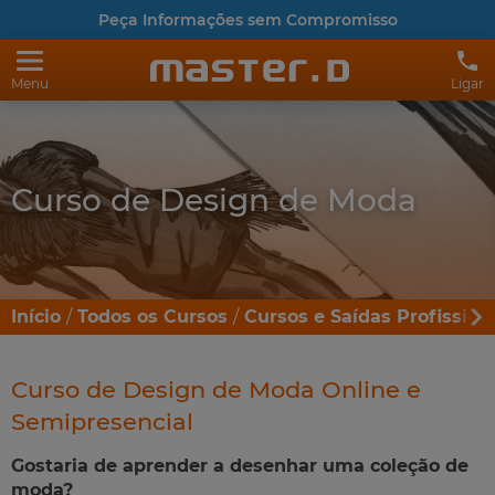
Peça Informações sem Compromisso
Menu
Ligar
Curso de Design de Moda
Início
Todos os Cursos
Cursos e Saídas Profission
Curso de Design de Moda Online e
Semipresencial
Gostaria de aprender a desenhar uma coleção de
moda?