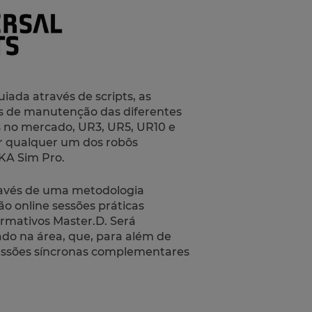
uiada através de
scripts
, as
as de manutenção das diferentes
s no mercado, UR3, UR5, UR10 e
 qualquer um dos robôs
A Sim Pro.
través de uma metodologia
ção
online
sessões práticas
ormativos Master.D. Será
do na área, que, para além de
sessões síncronas complementares