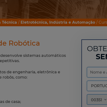
 Técnica
Eletrotécnica, Indústria e Automação
Curs
de Robótica
OBTE
SE
 desenvolve sistemas automáticos
epetitivas.
s de engenharia, eletrônica e
e robôs, como:
00351
as de casa;