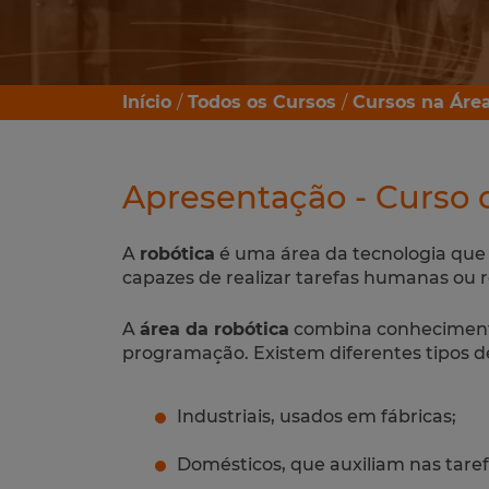
Início
Todos os Cursos
Cursos na Área
Apresentação - Curso 
A
robótica
é uma área da tecnologia que
capazes de realizar tarefas humanas ou r
A
área da robótica
combina conhecimento
programação. Existem diferentes tipos d
Industriais, usados em fábricas;
Domésticos, que auxiliam nas taref