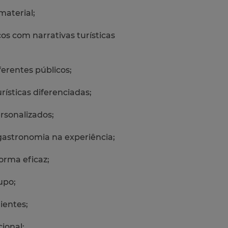
material;
os com narrativas turísticas
ferentes públicos;
rísticas diferenciadas;
rsonalizados;
gastronomia na experiência;
forma eficaz;
upo;
ientes;
ional;