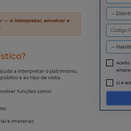
 — é interpretar, envolver e
.
stico?
Aceito
empres
juda a interpretar o património,
úblico e ao tipo de visita.
Li e ac
envolver funções como:
as;
al e imaterial;