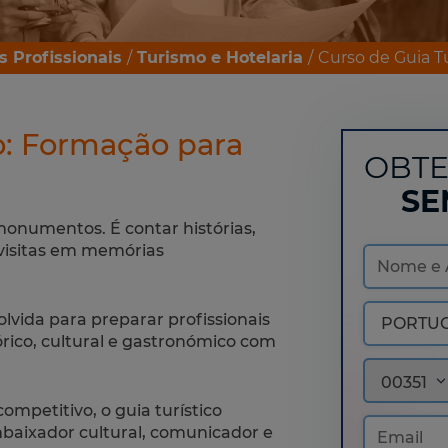
s Profissionais
Turismo e Hotelaria
Curso de Guia Tu
o: Formação para
OBTE
SE
onumentos. É contar histórias,
 visitas em memórias
lvida para preparar profissionais
órico, cultural e gastronómico com
00351
mpetitivo, o guia turístico
aixador cultural, comunicador e