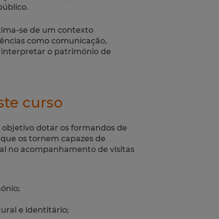
público.
oxima-se de um contexto
etências como comunicação,
interpretar o património de
ste curso
objetivo dotar os formandos de
 que os tornem capazes de
onal no acompanhamento de visitas
ónio;
ural e identitário;