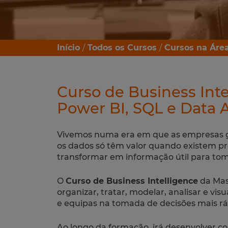
Início
Todos os Cursos
Cursos na Área
Curso de Business Int
Power BI, SQL e Data A
Vivemos numa era em que as empresas g
os dados só têm valor quando existem pro
transformar em informação útil para tom
O
Curso de Business Intelligence
da Mas
organizar, tratar, modelar, analisar e vi
e equipas na tomada de decisões mais ráp
Ao longo da formação, irá desenvolver 