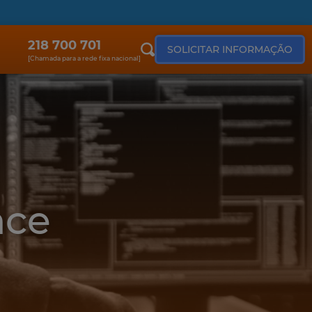
218 700 701
SOLICITAR INFORMAÇÃO
[Chamada para a rede fixa nacional]
nce