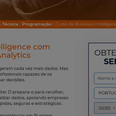
 Técnica
Programação
Curso de Business Intelligen
elligence com
OBTE
nalytics
SE
eram cada vez mais dados. Mas
fissionais capazes de os
ar decisões.
ter D prepara-o para recolher,
sualizar dados, apoiando empresas
idas, seguras e estratégicas.
00351
competências em Business