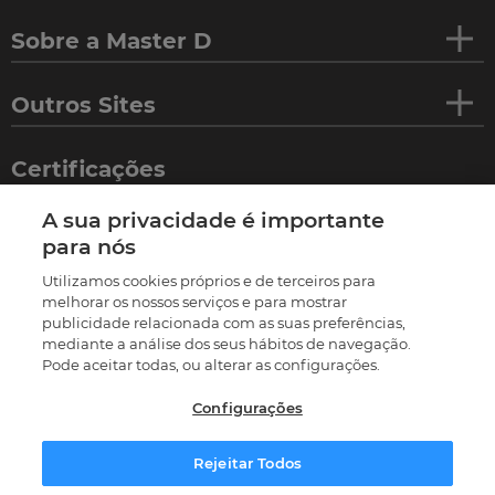
Sobre a Master D
Outros Sites
Certificações
A sua privacidade é importante
para nós
Utilizamos cookies próprios e de terceiros para
melhorar os nossos serviços e para mostrar
publicidade relacionada com as suas preferências,
mediante a análise dos seus hábitos de navegação.
Pode aceitar todas, ou alterar as configurações.
Configurações
©
2026
Termos e condições
Política de privacidade
Política de cookies
Livro de reclamações
Rejeitar Todos
Resolução Alternativa de Litígios
Preferências de cookies