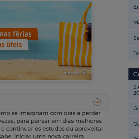
E
Ma
Sa
T
C
5
2
Gu
como se imaginam com dias a perder
 vezes, para pensar em dias melhores
G
as e continuar os estudos ou aproveitar
sabe, iniciar uma nova carreira