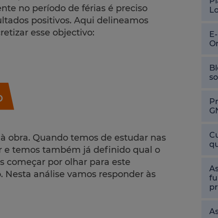
Pl
ente no período de férias é preciso
L
ultados positivos. Aqui delineamos
etizar esse objectivo:
E
O
Bl
so
o
P
G
Cu
 à obra. Quando temos de estudar nas
qu
r e temos também já definido qual o
s começar por olhar para este
As
o. Nesta análise vamos responder às
fu
pr
As