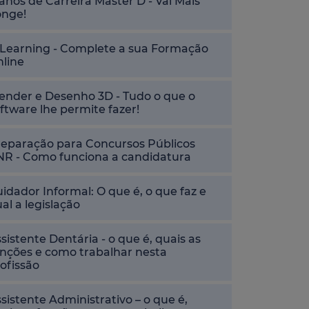
anos de Carreira Master D - Vai Mais
onge!
-Learning - Complete a sua Formação
nline
ender e Desenho 3D - Tudo o que o
ftware lhe permite fazer!
reparação para Concursos Públicos
NR - Como funciona a candidatura
idador Informal: O que é, o que faz e
al a legislação
sistente Dentária - o que é, quais as
nções e como trabalhar nesta
ofissão
sistente Administrativo – o que é,