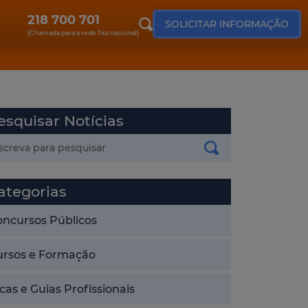
218 700 701
SOLICITAR INFORMAÇÃO
[Chamada para a rede fixa nacional]
esquisar Notícias
ategorias
oncursos Públicos
ursos e Formação
cas e Guias Profissionais