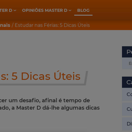
TER D
OPINIÕES MASTER D
BLOG
ELETROTÉCNICA, INDÚSTRIA E AUTOMAÇÃO
PREPARAÇÃO CONCURSOS GNR
PREPARAÇÃO CONCURSOS PSP
onais
Estudar nas Férias: 5 Dicas Úteis
P
s: 5 Dicas Úteis
C
C
er um desafio, afinal é tempo de
vado, a Master D dá-lhe algumas dicas
C
Di