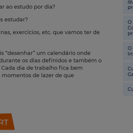
qu
r ao estudo por dia?
pr
s estudar?
O 
Co
as, exercícios, etc. que vamos ter de
pr
O 
s “desenhar” um calendário onde
In
 durante os dias definidos e também o
 Cada dia de trabalho fica bem
Cu
Ga
s momentos de lazer de que
Cu
ART