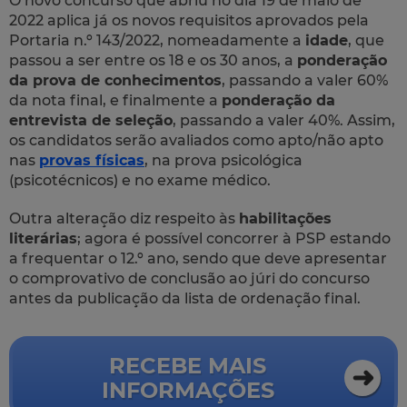
O novo concurso que abriu no dia 19 de maio de
2022 aplica já os novos requisitos aprovados pela
Portaria n.º 143/2022, nomeadamente a
idade
, que
passou a ser entre os 18 e os 30 anos, a
ponderação
da prova de conhecimentos
, passando a valer 60%
da nota final, e finalmente a
ponderação da
entrevista de seleção
, passando a valer 40%. Assim,
os candidatos serão avaliados como apto/não apto
nas
provas físicas
, na prova psicológica
(psicotécnicos) e no exame médico.
Outra alteração diz respeito às
habilitações
literárias
; agora é possível concorrer à PSP estando
a frequentar o 12.º ano, sendo que deve apresentar
o comprovativo de conclusão ao júri do concurso
antes da publicação da lista de ordenação final.
RECEBE MAIS
INFORMAÇÕES