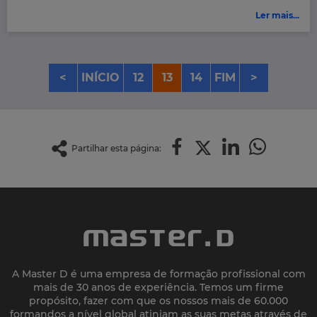
Ler mais...
<
INÍCIO
12
13
14
FIM
>
Partilhar esta página:
A Master D é uma empresa de formação profissional com
mais de 30 anos de experiência. Temos um firme
propósito, fazer com que os nossos mais de 60.000
formandos a nível global atinjam as suas metas através de