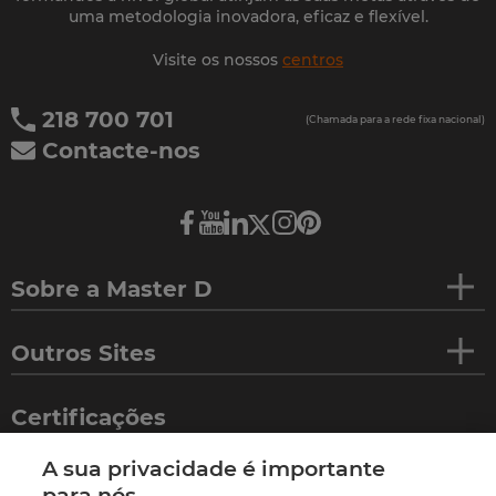
uma metodologia inovadora, eficaz e flexível.
Visite os nossos
centros
218 700 701
(Chamada para a rede fixa nacional)
Contacte-nos
Sobre a Master D
Outros Sites
Certificações
A sua privacidade é importante
para nós