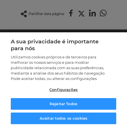
Partilhar esta página:
A sua privacidade é importante
para nós
Utilizamos cookies próprios e de terceiros para
melhorar os nossos serviços e para mostrar
A Master D é uma empresa de formação profissional com
publicidade relacionada com as suas preferências,
mais de 30 anos de experiência. Temos um firme
mediante a análise dos seus hábitos de navegação.
propósito, fazer com que os nossos mais de 60.000
Pode aceitar todas, ou alterar as configurações.
formandos a nível global atinjam as suas metas através de
uma metodologia inovadora, eficaz e flexível.
Configurações
Visite os nossos
centros
Rejeitar Todos
218 700 701
(Chamada para a rede fixa nacional)
Solicitar informação
Aceitar todos os cookies
Contacte-nos