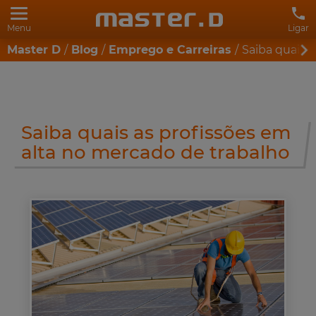
Menu
Ligar
Master D
Blog
Emprego e Carreiras
Saiba quais 
Saiba quais as profissões em
alta no mercado de trabalho