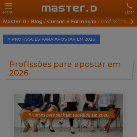
Menu
Ligar
Master D
Blog
Cursos e Formação
Profissões par
> PROFISSÕES PARA APOSTAR EM 2026
Profissões para apostar em
2026