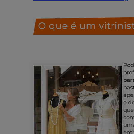
O que é um vitrinis
Pod
pro
par
bas
ape
e d
que
con
uma
ent