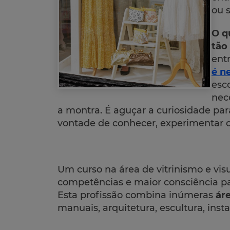
ou 
O q
tão
ent
é n
esco
nec
a montra. É aguçar a curiosidade para
vontade de conhecer, experimentar o
Um curso na área de vitrinismo e vis
competências e maior consciência pa
Esta profissão combina inúmeras
áre
manuais, arquitetura, escultura, inst