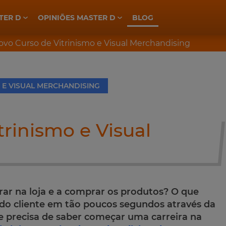
TER D
OPINIÕES MASTER D
BLOG
ELETROTÉCNICA, INDÚSTRIA E AUTOMAÇÃO
PREPARAÇÃO CONCURSOS GNR
PREPARAÇÃO CONCURSOS PSP
ovo Curso de Vitrinismo e Visual Merchandising
 E VISUAL MERCHANDISING
trinismo e Visual
trar na loja e a comprar os produtos? O que
 do cliente em tão poucos segundos através da
 precisa de saber começar uma carreira na