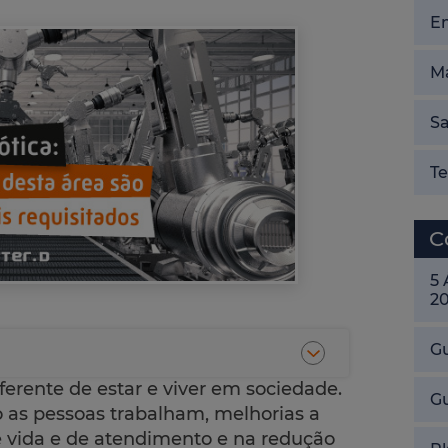
E
Ma
Sa
T
C
5
2
Gu
erente de estar e viver em sociedade.
G
as pessoas trabalham, melhorias a
e vida e de atendimento e na redução