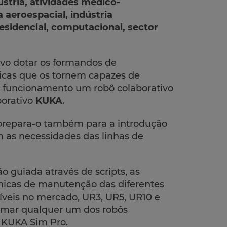
ústria, atividades médico-
a aeroespacial, indústria
residencial, computacional, sector
vo dotar os formandos de
cas que os tornem capazes de
m funcionamento um robô colaborativo
borativo
KUKA
.
 prepara-o também para a introdução
m as necessidades das linhas de
 guiada através de scripts, as
nicas de manutenção das diferentes
íveis no mercado, UR3, UR5, UR10 e
amar qualquer um dos robôs
e KUKA Sim Pro.