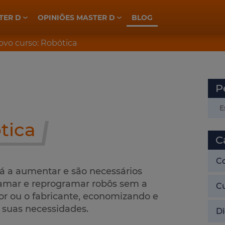
TER D
OPINIÕES MASTER D
BLOG
ELETROTÉCNICA, INDÚSTRIA E AUTOMAÇÃO
PREPARAÇÃO CONCURSOS GNR
PREPARAÇÃO CONCURSOS PSP
ovo curso: Robótica
P
tica
C
C
tá a aumentar e são necessários
gramar e reprogramar robôs sem a
C
or ou o fabricante, economizando e
 suas necessidades.
Di