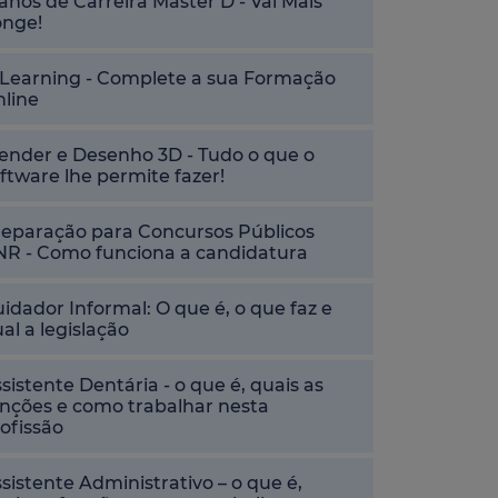
anos de Carreira Master D - Vai Mais
onge!
-Learning - Complete a sua Formação
nline
ender e Desenho 3D - Tudo o que o
ftware lhe permite fazer!
reparação para Concursos Públicos
NR - Como funciona a candidatura
idador Informal: O que é, o que faz e
al a legislação
sistente Dentária - o que é, quais as
nções e como trabalhar nesta
ofissão
sistente Administrativo – o que é,