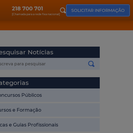
218 700 701
SOLICITAR INFORMAÇÃO
[Chamada para a rede fixa nacional]
esquisar Notícias
ategorias
oncursos Públicos
ursos e Formação
cas e Guias Profissionais