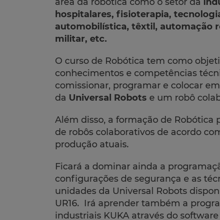
área da robótica como o setor da
ind
hospitalares, fisioterapia, tecnologi
automobilística, têxtil, automação 
militar, etc.
O curso de Robótica tem como objeti
conhecimentos e competências técni
comissionar, programar e colocar e
da
Universal Robots
e um robô cola
Além disso, a formação de Robótica
de robôs colaborativos de acordo co
produção atuais.
Ficará a dominar ainda a programação
configurações de segurança e as téc
unidades da Universal Robots dispon
UR16. Irá aprender também a progr
industriais KUKA através do softwar