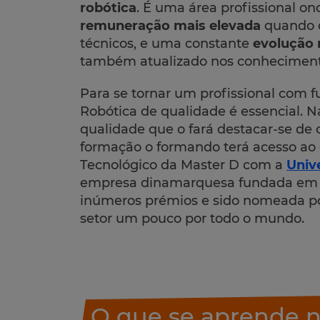
robótica
. É uma área profissional 
remuneração mais elevada
quando 
técnicos, e uma constante
evolução 
também atualizado nos conheciment
Para se tornar um profissional com f
Robótica de qualidade é essencial. 
qualidade que o fará destacar-se de o
formação o formando terá acesso ao c
Tecnológico da Master D com a
Univ
empresa dinamarquesa fundada em 2
inúmeros prémios e sido nomeada po
setor um pouco por todo o mundo.
O que se aprende n