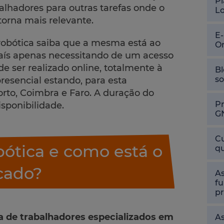
Pl
abalhadores para outras tarefas onde o
L
torna mais relevante.
E
robótica saiba que a mesma está ao
O
aís apenas necessitando de um acesso
e ser realizado online, totalmente à
Bl
so
esencial estando, para esta
rto, Coimbra e Faro. A duração do
P
sponibilidade.
G
Cu
ótica e como está o
qu
cado?
As
fu
pr
 de trabalhadores especializados em
As