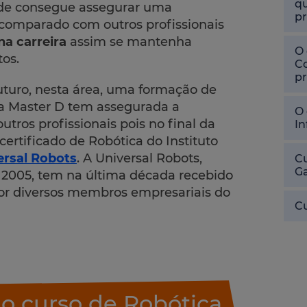
qu
onde consegue assegurar uma
pr
comparado com outros profissionais
na carreira
assim se mantenha
O 
os.
Co
pr
uturo, nesta área, uma formação de
Na Master D tem assegurada a
O 
utros profissionais pois no final da
In
ertificado de Robótica do Instituto
ersal Robots
. A Universal Robots,
Cu
Ga
005, tem na última década recebido
r diversos membros empresariais do
Cu
o curso de Robótica