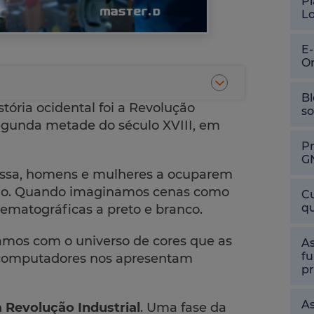
Pl
L
E
O
Bl
ória ocidental foi a Revolução
so
egunda metade do século XVIII, em
P
G
ssa, homens e mulheres a ocuparem
cido. Quando imaginamos cenas como
Cu
qu
ematográficas a preto e branco.
amos com o universo de cores que as
As
fu
 computadores nos apresentam
pr
As
Revolução Industrial
. Uma fase da