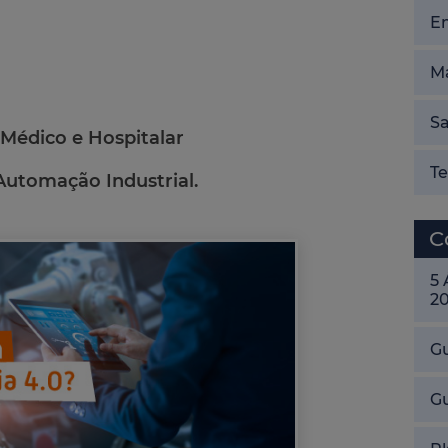
E
Ma
Sa
Médico e Hospitalar
T
Automação Industrial.
C
5
2
Gu
G