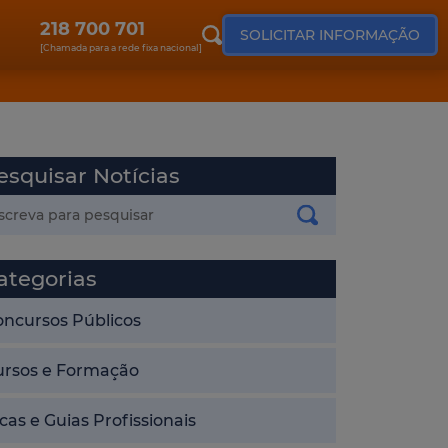
218 700 701
SOLICITAR INFORMAÇÃO
[Chamada para a rede fixa nacional]
esquisar Notícias
ategorias
oncursos Públicos
ursos e Formação
cas e Guias Profissionais