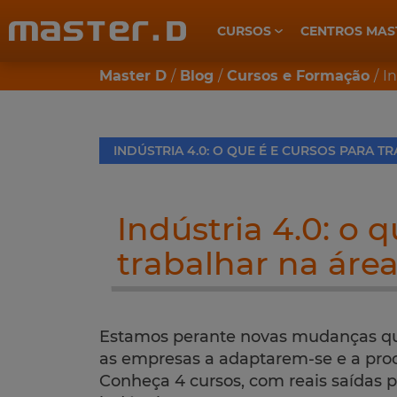
CURSOS
CENTROS MAS
CUIDADOS DE SAÚDE E BEM-ESTAR
Master D
Blog
Cursos e Formação
In
INDÚSTRIA 4.0: O QUE É E CURSOS PARA T
Indústria 4.0: o 
trabalhar na áre
Estamos perante novas mudanças que
as empresas a adaptarem-se e a pro
Conheça 4 cursos, com reais saídas pr