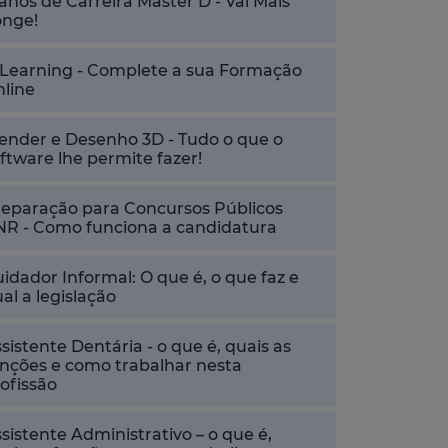
anos de Carreira Master D - Vai Mais
onge!
-Learning - Complete a sua Formação
nline
ender e Desenho 3D - Tudo o que o
ftware lhe permite fazer!
reparação para Concursos Públicos
NR - Como funciona a candidatura
idador Informal: O que é, o que faz e
al a legislação
sistente Dentária - o que é, quais as
nções e como trabalhar nesta
ofissão
sistente Administrativo – o que é,