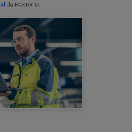
al
da Master D.