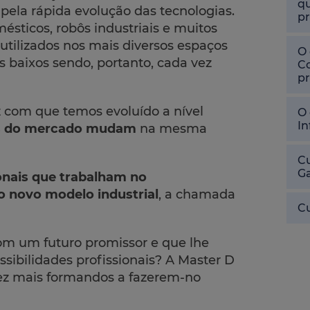
qu
 pela rápida evolução das tecnologias.
pr
sticos, robôs industriais e muitos
utilizados nos mais diversos espaços
O 
 baixos sendo, portanto, cada vez
Co
pr
z com que temos evoluído a nível
O 
In
s do mercado mudam
na mesma
Cu
Ga
onais que trabalham no
o novo modelo industrial
, a chamada
Cu
om um futuro promissor e que lhe
sibilidades profissionais? A Master D
vez mais formandos a fazerem-no