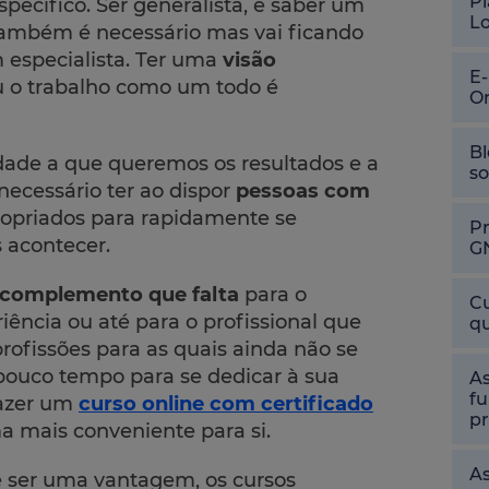
Pl
specífico. Ser generalista, e saber um
L
também é necessário mas vai ficando
especialista. Ter uma
visão
E
 o trabalho como um todo é
O
Bl
dade a que queremos os resultados e a
so
ecessário ter ao dispor
pessoas com
opriados para rapidamente se
P
 acontecer.
G
complemento que falta
para o
Cu
iência ou até para o profissional que
qu
rofissões para as quais ainda não se
ouco tempo para se dedicar à sua
As
fu
fazer um
curso online com certificado
pr
a mais conveniente para si.
As
 ser uma vantagem, os cursos