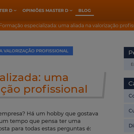
TER D
OPINIÕES MASTER D
BLOG
ELETROTÉCNICA, INDÚSTRIA E AUTOMAÇÃO
PREPARAÇÃO CONCURSOS GNR
PREPARAÇÃO CONCURSOS PSP
Formação especializada: uma aliada na valorização profis
A VALORIZAÇÃO PROFISSIONAL
P
alizada: uma
C
ação profissional
C
C
a empresa? Há um hobby que gostava
á um tempo que pensa ter uma
Di
sta para todas estas perguntas é: