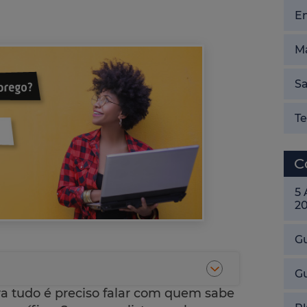
E
Ma
Sa
T
C
5
2
Gu
G
ra tudo é preciso falar com quem sabe