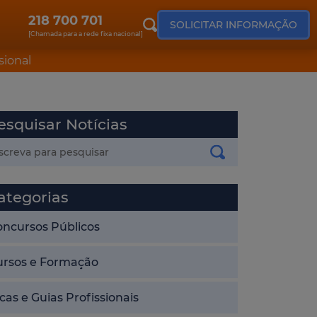
218 700 701
SOLICITAR INFORMAÇÃO
[Chamada para a rede fixa nacional]
sional
esquisar Notícias
ategorias
oncursos Públicos
ursos e Formação
cas e Guias Profissionais