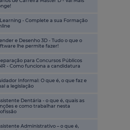
anos de Carreira Master D - Vai Mais
onge!
-Learning - Complete a sua Formação
nline
ender e Desenho 3D - Tudo o que o
ftware lhe permite fazer!
reparação para Concursos Públicos
NR - Como funciona a candidatura
idador Informal: O que é, o que faz e
al a legislação
sistente Dentária - o que é, quais as
nções e como trabalhar nesta
ofissão
sistente Administrativo – o que é,