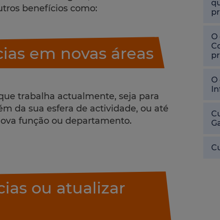
qu
utros benefícios como:
pr
O 
Co
ias em novas áreas
pr
O 
In
que trabalha actualmente, seja para
lém da sua esfera de actividade, ou até
Cu
nova função ou departamento.
Ga
Cu
ias ou atualizar