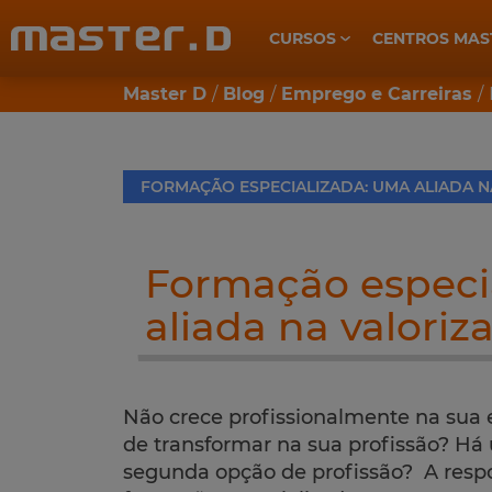
CURSOS
CENTROS MAS
CUIDADOS DE SAÚDE E BEM-ESTAR
Master D
Blog
Emprego e Carreiras
FORMAÇÃO ESPECIALIZADA: UMA ALIADA N
Formação especi
aliada na valoriz
Não crece profissionalmente na su
de transformar na sua profissão? H
segunda opção de profissão? A respo