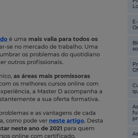
Pl
L
E
O
ado
é uma
mais valia para todos os
Bl
r-se no mercado de trabalho. Uma
so
slumbrar os problemas do quotidiano
er outros profissionais.
P
G
mico,
as áreas mais promissoras
 com os melhores cursos online com
Cu
experiência, a Master D acompanha a
qu
stantemente a sua oferta formativa.
As
fu
 problemas e as vantagens de cada
pr
ca, como pode ver
neste artigo
. Desta
star neste ano de 2021
para quem
As
os online com certificado.