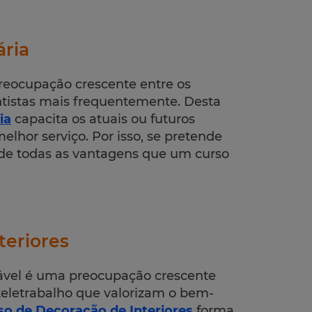
ária
reocupação crescente entre os
ntistas mais frequentemente. Desta
ia
capacita os atuais ou futuros
elhor serviço. Por isso, se pretende
e de todas as vantagens que um curso
teriores
dável é uma preocupação crescente
teletrabalho que valorizam o bem-
so de Decoração de Interiores
forma