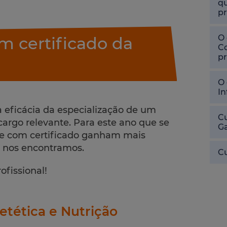
qu
pr
O 
m certificado da
Co
pr
O 
In
 eficácia da especialização de um
Cu
cargo relevante. Para este ano que se
Ga
ine com certificado ganham mais
e nos encontramos.
Cu
ofissional!
etética e Nutrição