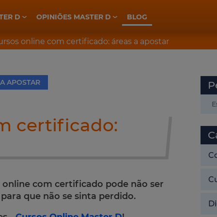
TER D
OPINIÕES MASTER D
BLOG
ELETROTÉCNICA, INDÚSTRIA E AUTOMAÇÃO
PREPARAÇÃO CONCURSOS GNR
PREPARAÇÃO CONCURSOS PSP
rsos online com certificado: áreas a apostar
 A APOSTAR
P
m certificado:
C
C
C
 online com certificado pode não ser
 para que não se sinta perdido.
Di