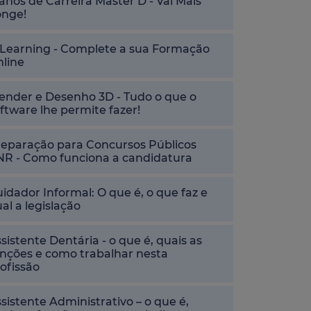
anos de Carreira Master D - Vai Mais
onge!
-Learning - Complete a sua Formação
nline
ender e Desenho 3D - Tudo o que o
ftware lhe permite fazer!
reparação para Concursos Públicos
NR - Como funciona a candidatura
idador Informal: O que é, o que faz e
al a legislação
sistente Dentária - o que é, quais as
nções e como trabalhar nesta
ofissão
sistente Administrativo – o que é,