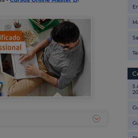
es -
Cursos Online Master D
!
E
Ma
Sa
T
C
5
2
Gu
G