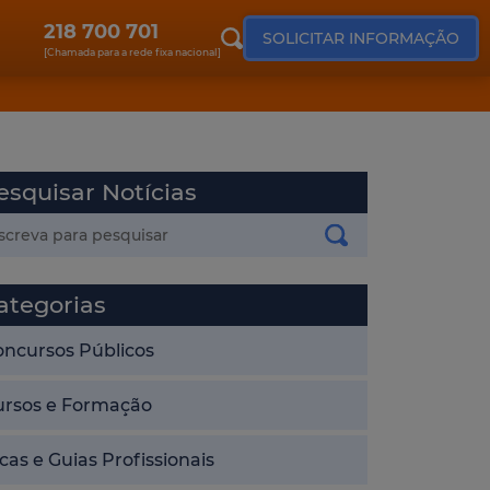
218 700 701
SOLICITAR INFORMAÇÃO
[Chamada para a rede fixa nacional]
esquisar Notícias
ategorias
oncursos Públicos
ursos e Formação
cas e Guias Profissionais