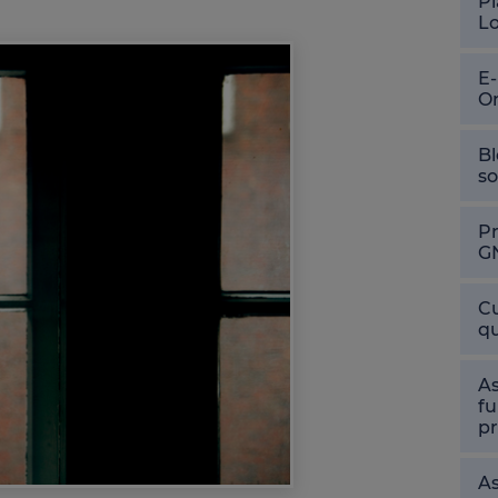
Pl
L
E
O
Bl
so
P
G
Cu
qu
As
fu
pr
As