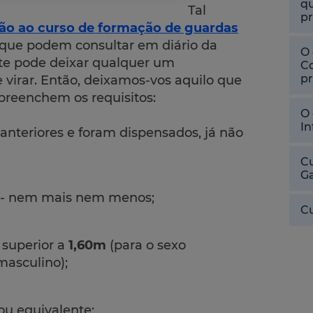
qu
Tal
pr
ão ao curso de formação de guardas
 que podem consultar em diário da
O 
ste pode deixar qualquer um
Co
pr
virar. Então, deixamos-vos aquilo que
preenchem os requisitos:
O 
In
anteriores e foram dispensados, já não
Cu
Ga
- nem mais nem menos;
Cu
 superior a
1,60m
(para o sexo
masculino);
ou equivalente;