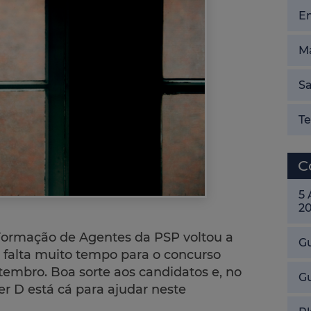
E
Ma
Sa
T
C
5
2
Formação de Agentes da PSP voltou a
Gu
ão falta muito tempo para o concurso
etembro. Boa sorte aos candidatos e, no
G
er D está cá para ajudar neste