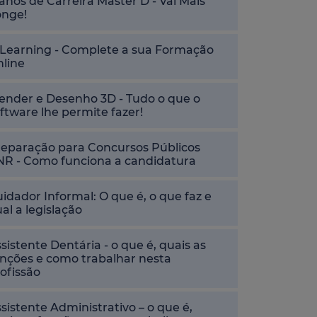
anos de Carreira Master D - Vai Mais
onge!
-Learning - Complete a sua Formação
nline
ender e Desenho 3D - Tudo o que o
ftware lhe permite fazer!
reparação para Concursos Públicos
NR - Como funciona a candidatura
idador Informal: O que é, o que faz e
al a legislação
sistente Dentária - o que é, quais as
nções e como trabalhar nesta
ofissão
sistente Administrativo – o que é,