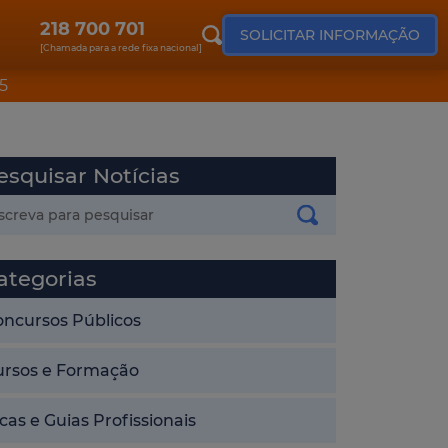
218 700 701
SOLICITAR INFORMAÇÃO
[Chamada para a rede fixa nacional]
5
esquisar Notícias
ategorias
oncursos Públicos
ursos e Formação
cas e Guias Profissionais