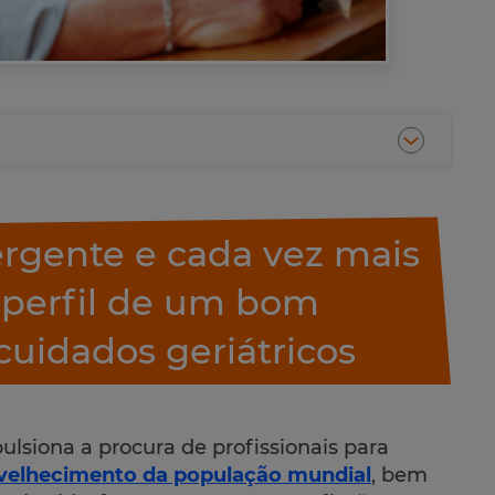
rgente e cada vez mais
 perfil de um bom
 cuidados geriátricos
siona a procura de profissionais para
velhecimento da população mundial
, bem