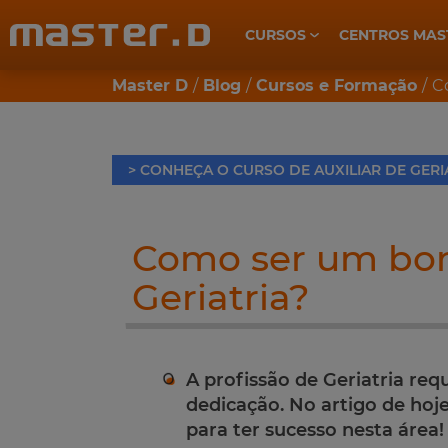
CURSOS
CENTROS MAS
CUIDADOS DE SAÚDE E BEM-ESTAR
Master D
Blog
Cursos e Formação
C
> CONHEÇA O CURSO DE AUXILIAR DE GERI
Como ser um bom
Geriatria?
A profissão de Geriatria re
dedicação. No artigo de hoje
para ter sucesso nesta área!