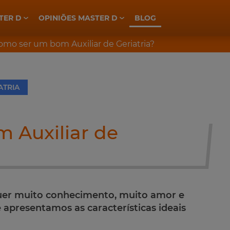
TER D
OPINIÕES MASTER D
BLOG
ELETROTÉCNICA, INDÚSTRIA E AUTOMAÇÃO
PREPARAÇÃO CONCURSOS GNR
PREPARAÇÃO CONCURSOS PSP
omo ser um bom Auxiliar de Geriatria?
ATRIA
 Auxiliar de
quer muito conhecimento, muito amor e
 apresentamos as características ideais