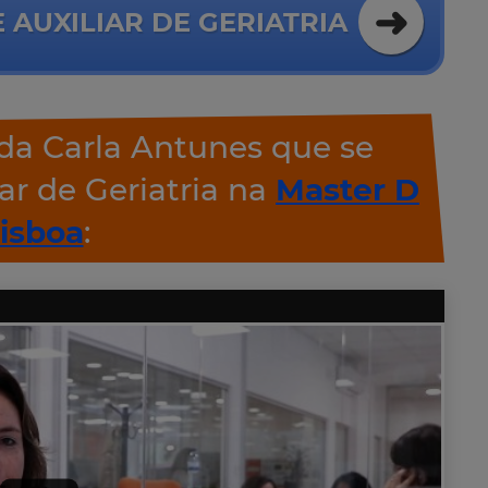
 AUXILIAR DE GERIATRIA
da Carla Antunes que se
ar de Geriatria na
Master D
isboa
: