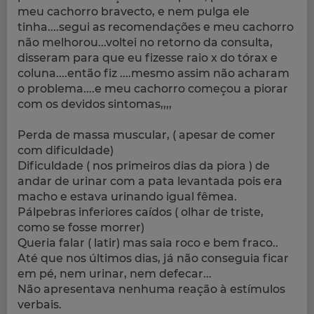
meu cachorro bravecto, e nem pulga ele
tinha....segui as recomendações e meu cachorro
não melhorou...voltei no retorno da consulta,
disseram para que eu fizesse raio x do tórax e
coluna....então fiz ....mesmo assim não acharam
o problema....e meu cachorro começou a piorar
com os devidos sintomas,,,,
Perda de massa muscular, ( apesar de comer
com dificuldade)
Dificuldade ( nos primeiros dias da piora ) de
andar de urinar com a pata levantada pois era
macho e estava urinando igual fêmea.
Pálpebras inferiores caídos ( olhar de triste,
como se fosse morrer)
Queria falar ( latir) mas saia roco e bem fraco..
Até que nos últimos dias, já não conseguia ficar
em pé, nem urinar, nem defecar...
Não apresentava nenhuma reação à estímulos
verbais.