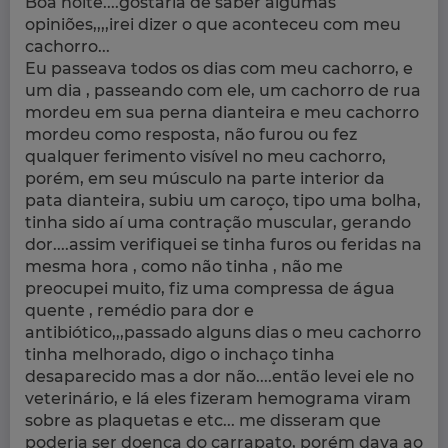
Boa noite....gostaria de saber algumas
opiniões,,,,irei dizer o que aconteceu com meu
cachorro...
Eu passeava todos os dias com meu cachorro, e
um dia , passeando com ele, um cachorro de rua
mordeu em sua perna dianteira e meu cachorro
mordeu como resposta, não furou ou fez
qualquer ferimento visível no meu cachorro,
porém, em seu músculo na parte interior da
pata dianteira, subiu um caroço, tipo uma bolha,
tinha sido aí uma contração muscular, gerando
dor....assim verifiquei se tinha furos ou feridas na
mesma hora , como não tinha , não me
preocupei muito, fiz uma compressa de água
quente , remédio para dor e
antibiótico,,,passado alguns dias o meu cachorro
tinha melhorado, digo o inchaço tinha
desaparecido mas a dor não....então levei ele no
veterinário, e lá eles fizeram hemograma viram
sobre as plaquetas e etc... me disseram que
poderia ser doença do carrapato, porém dava ao