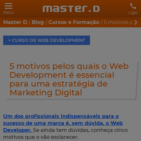
Menu
Ligar
Master D
Blog
Cursos e Formação
5 motivos pelo
> CURSO DE WEB DEVELOPMENT
5 motivos pelos quais o Web
Development é essencial
para uma estratégia de
Marketing Digital
Um dos profissionais indispensáveis para o
sucesso de uma marca é, sem dúvida, o
Web
Developer
.
Se ainda tem dúvidas, conheça cinco
motivos que o vão esclarecer.