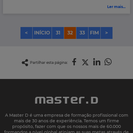
Ler mais...
<
INÍCIO
31
32
33
FIM
>
Partilhar esta página:
A Master D é uma empresa de formação profissional com
mais de 30 anos de experiência. Temos um firme
propósito, fazer com que os nossos mais de 60.000
formandos a nível global atinjam as suas metas através de