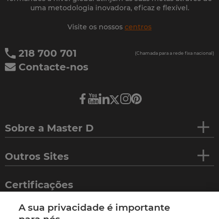
uma metodologia inovadora, eficaz e flexível.
Visite os nossos
centros
218 700 701
(Chamada para a rede fixa nacional)
Contacte-nos
Sobre a Master D
Outros Sites
Certificações
A sua privacidade é importante