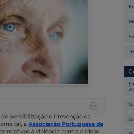
E
Ma
Sa
T
C
5
2
Gu
l de Sensibilização e Prevenção da
G
Como tal, a
Associação Portuguesa de
 relativos à violência contra o idoso.