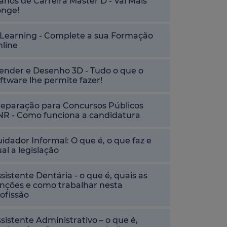
anos de Carreira Master D - Vai Mais
onge!
-Learning - Complete a sua Formação
nline
ender e Desenho 3D - Tudo o que o
ftware lhe permite fazer!
reparação para Concursos Públicos
NR - Como funciona a candidatura
idador Informal: O que é, o que faz e
al a legislação
sistente Dentária - o que é, quais as
nções e como trabalhar nesta
ofissão
sistente Administrativo – o que é,