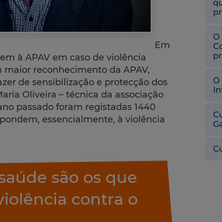
qu
pr
O 
Em
Co
pr
rrem à APAV em caso de violência
um maior reconhecimento da APAV,
O 
azer de sensibilização e protecção dos
In
Maria Oliveira – técnica da associação
ano passado foram registadas 1440
Cu
espondem, essencialmente, à violência
Ga
.
Cu
 saúde são os que
iolência contra o