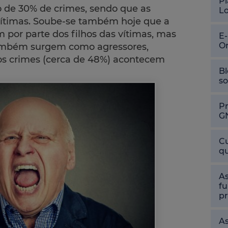
Pl
 de 30% de crimes, sendo que as
L
vítimas. Soube-se também hoje que a
 por parte dos filhos das vítimas, mas
E
O
ambém surgem como agressores,
os crimes (cerca de 48%) acontecem
Bl
so
P
G
Cu
qu
As
fu
pr
As