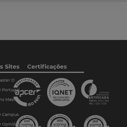
s Sites
Certificações
aster D
 Portugal
ns Master
D Campus
D Opiniões