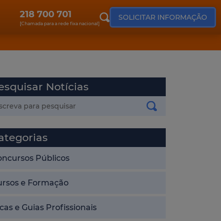
218 700 701
SOLICITAR INFORMAÇÃO
[Chamada para a rede fixa nacional]
informática
concursos públicos
esquisar Notícias
ategorias
oncursos Públicos
ursos e Formação
cas e Guias Profissionais