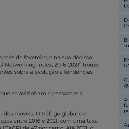
Pl
L
E
O
Bl
so
 mês de fevereiro, e na sua décima
P
al Networking Index, 2016-2021” trouxe
G
ntes sobre a evolução e tendências
Cu
qu
 que se avizinham e passamos a
As
fu
pr
ados móveis. O tráfego global de
ezes entre 2016 e 2021, com uma taxa
As
(CAGR) de 47 por cento. Até 2021, o