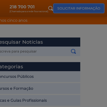
218 700 701
SOLICITAR INFORMAÇÃO
[Chamada para a rede fixa nacional]
mos cinco anos
esquisar Notícias
ategorias
oncursos Públicos
ursos e Formação
cas e Guias Profissionais