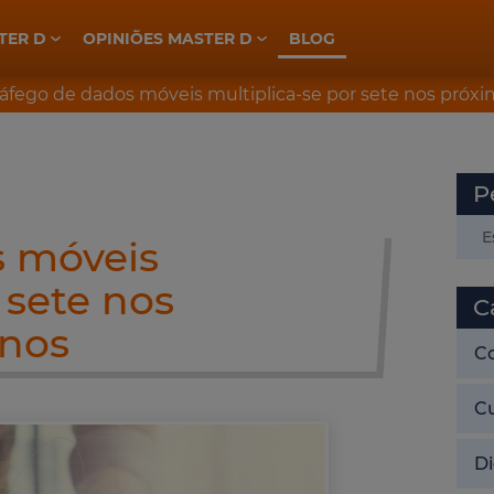
TER D
OPINIÕES MASTER D
BLOG
ELETROTÉCNICA, INDÚSTRIA E AUTOMAÇÃO
PREPARAÇÃO CONCURSOS GNR
PREPARAÇÃO CONCURSOS PSP
ráfego de dados móveis multiplica-se por sete nos próxi
P
s móveis
 sete nos
C
anos
C
C
Di