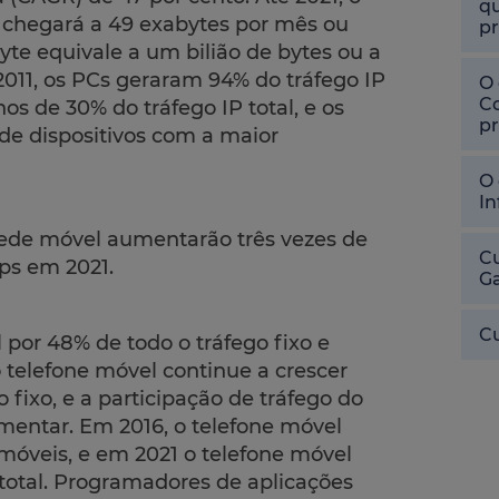
qu
 chegará a 49 exabytes por mês ou
pr
te equivale a um bilião de bytes ou a
2011, os PCs geraram 94% do tráfego IP
O 
Co
os de 30% do tráfego IP total, e os
pr
de dispositivos com a maior
O 
In
rede móvel aumentarão três vezes de
Cu
ps em 2021.
Ga
Cu
por 48% de todo o tráfego fixo e
 telefone móvel continue a crescer
 fixo, e a participação de tráfego do
mentar. Em 2016, o telefone móvel
móveis, e em 2021 o telefone móvel
 total. Programadores de aplicações