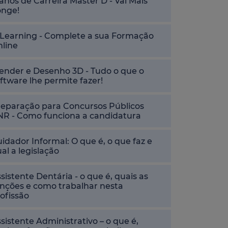
anos de Carreira Master D - Vai Mais
onge!
-Learning - Complete a sua Formação
nline
ender e Desenho 3D - Tudo o que o
ftware lhe permite fazer!
reparação para Concursos Públicos
NR - Como funciona a candidatura
idador Informal: O que é, o que faz e
al a legislação
sistente Dentária - o que é, quais as
nções e como trabalhar nesta
ofissão
sistente Administrativo – o que é,