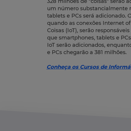
328 milhões de "coisas" serão 
um número substancialmente ma
tablets e PCs será adicionado. 
quando as conexões Internet of
Coisas (IoT), serão responsávei
que smartphones, tablets e PCs
IoT serão adicionados, enquant
e PCs chegarão a 381 milhões.
Conheça os
Cursos de Informá