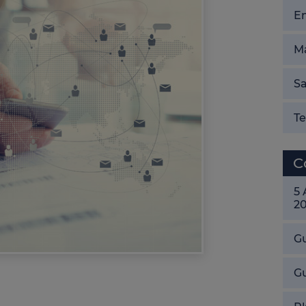
E
Ma
Sa
T
C
5
2
Gu
G