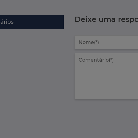
Deixe uma respo
ários