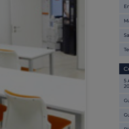
E
Ma
Sa
T
C
5
2
Gu
G