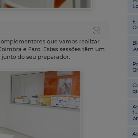
Pl
L
E
O
complementares que vamos realizar
Bl
 Coimbra e Faro. Estas sessões têm um
so
e junto do seu preparador.
P
G
Cu
qu
As
fu
pr
As