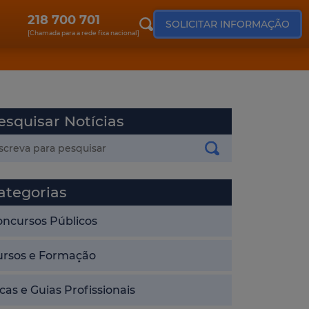
218 700 701
SOLICITAR INFORMAÇÃO
[Chamada para a rede fixa nacional]
esquisar Notícias
ategorias
oncursos Públicos
ursos e Formação
cas e Guias Profissionais