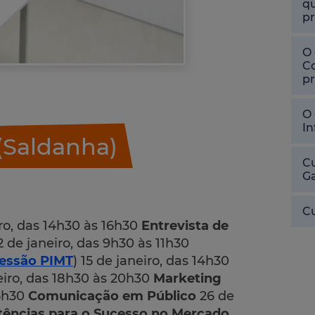
qu
pr
O 
Co
pr
O 
In
(Saldanha)
Cu
Ga
Cu
ro, das 14h30 às 16h30
Entrevista de
12 de janeiro, das 9h30 às 11h30
essão PIMT
) 15 de janeiro, das 14h30
eiro, das 18h30 às 20h30
Marketing
16h30
Comunicação em Público
26 de
ências para o Sucesso no Mercado