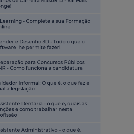
anos de Carreira Master D - Vai Mais
onge!
-Learning - Complete a sua Formação
nline
ender e Desenho 3D - Tudo o que o
ftware lhe permite fazer!
reparação para Concursos Públicos
NR - Como funciona a candidatura
idador Informal: O que é, o que faz e
al a legislação
sistente Dentária - o que é, quais as
nções e como trabalhar nesta
ofissão
sistente Administrativo – o que é,