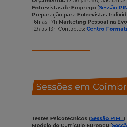
Orçamentos
12 de janeiro, das 12h à
Entrevistas de Emprego
(
Sessão PI
Preparação para Entrevistas Individ
16h às 17h
Marketing Pessoal na Evo
12h às 13h Contactos:
Centro Formati
Sessões em Coimbr
Testes Psicotécnicos
(
Sessão PIMT
)
Modelo de Currículo Europeu
(
Sess