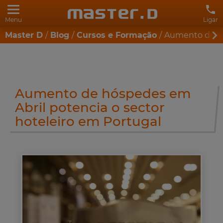
Menu
Ligar
Master D
Blog
Cursos e Formação
Aumento de hó
Aumento de hóspedes em
Abril potencia o sector
hoteleiro em Portugal