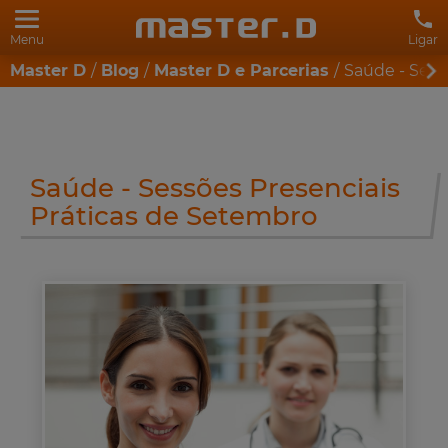
Menu
Ligar
Master D
Blog
Master D e Parcerias
Saúde - Sess
Saúde - Sessões Presenciais
Práticas de Setembro