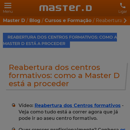
Menu
Ligar
Master D
Blog
Cursos e Formação
Reabertura dos
REABERTURA DOS CENTROS FORMATIVOS: COMO A
MASTER D ESTÁ A PROCEDER
Reabertura dos centros
formativos: como a Master D
está a proceder
Vídeo:
Reabertura dos Centros formativos
-
Veja como tudo está a correr agora que já
pode ir ao aseu centro formativo.
Quer crescer profissionalmente? Conheça
os