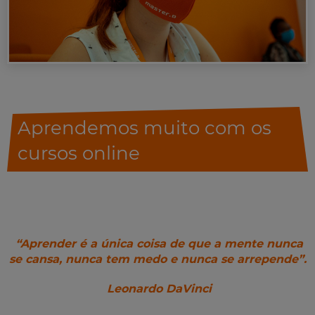
Aprendemos muito com os
cursos online
“Aprender é a única coisa de que a mente nunca
se cansa, nunca tem medo e nunca se arrepende”.
Leonardo DaVinci