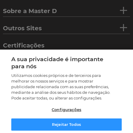
Sobre a Master D
Outros Sites
Certificações
A sua privacidade é importante
para nós
Utilizamos cookies próprios e de terceiros para
melhorar os nossos serviços e para mostrar
publicidade relacionada com as suas preferências,
mediante a análise dos seus hábitos de navegação.
Pode aceitar todas, ou alterar as configurações.
Configurações
©
2026
Termos e condições
Política de privacidade
Política de cookies
Livro de reclamações
Rejeitar Todos
Resolução Alternativa de Litígios
Preferências de cookies