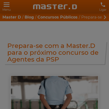
Menu
Ligar
Master D
Blog
Concursos Públicos
Prepara-se co
Prepara-se com a Master.D
para o próximo concurso de
Agentes da PSP