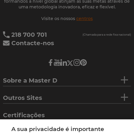
formandos a nível global atinjam as suas metas através de
uma metodologia inovadora, eficaz e flexível.
Visite os nossos
centros
218 700 701
(Chamada para a rede fixa nacional)
Contacte-nos
Sobre a Master D
Outros Sites
Certificações
A sua privacidade é importante