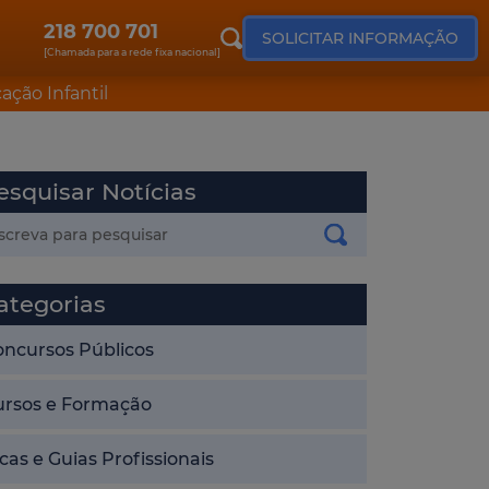
218 700 701
SOLICITAR INFORMAÇÃO
[Chamada para a rede fixa nacional]
ação Infantil
esquisar Notícias
ategorias
oncursos Públicos
ursos e Formação
cas e Guias Profissionais