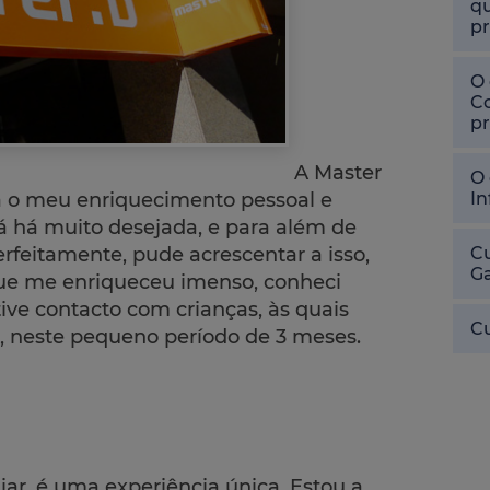
qu
pr
O 
Co
pr
A Master
O 
a o meu enriquecimento pessoal e
In
já há muito desejada, e para além de
erfeitamente, pude acrescentar a isso,
Cu
Ga
que me enriqueceu imenso, conheci
tive contacto com crianças, às quais
Cu
, neste pequeno período de 3 meses.
iar, é uma experiência única. Estou a