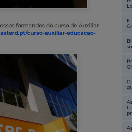
Pl
L
E
ssos formandos do curso de Auxiliar
O
sterd.pt/curso-auxiliar-educacao-
Bl
so
P
G
Cu
qu
As
fu
pr
As