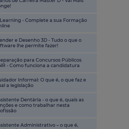
anos de Carreira Master D - Vai Mais
onge!
-Learning - Complete a sua Formação
nline
ender e Desenho 3D - Tudo o que o
ftware lhe permite fazer!
reparação para Concursos Públicos
NR - Como funciona a candidatura
idador Informal: O que é, o que faz e
al a legislação
sistente Dentária - o que é, quais as
nções e como trabalhar nesta
ofissão
sistente Administrativo – o que é,