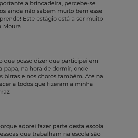
ortante a brincadeira, percebe-se
ros ainda não sabem muito bem esse
rende! Este estágio está a ser muito
ia Moura
o que posso dizer que participei em
da papa, na hora de dormir, onde
 birras e nos choros também. Ate na
ecer a todos que fizeram a minha
rraz
rque adorei fazer parte desta escola
pessoas que trabalham na escola são