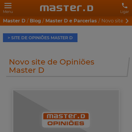
Menu
Ligar
Master D
Blog
Master D e Parcerias
Novo site de
> SITE DE OPINIÕES MASTER D
Novo site de Opiniões
Master D