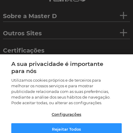
Sobre a Master D
Outros Sites
Certificações
A sua privacidade é importante
para nós
Utilizamos cookies próprios e de terceiros para
melhorar os nossos serviços e para mostrar
publicidade relacionada com as suas preferências,
mediante a análise dos seus hábitos de navegação.
Pode aceitar todas, ou alterar as configurações.
Configurações
©
2026
Termos e condições
Política de privacidade
Política de cookies
Livro de reclamações
Rejeitar Todos
Resolução Alternativa de Litígios
Preferências de cookies