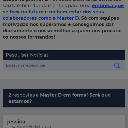
são também fundamentais para uma
empresa que
se foca no futuro e no bem-estar dos seus
colaboradores como a Master D
.
Só com equipas
motivadas nos superamos e conseguimos dar
diariamente o nosso melhor a quem nos procura:
os nossos formandos!
Pesquisar Notícias
2 respostas a
Master D em forma! Será que
estamos?
jessica
14 de abril del 2020