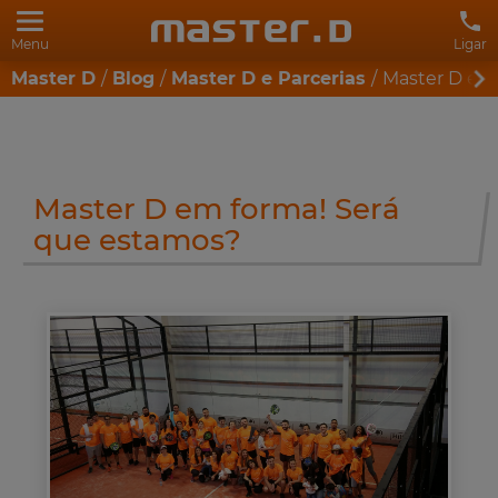
Menu
Ligar
Master D
Blog
Master D e Parcerias
Master D em
Master D em forma! Será
que estamos?