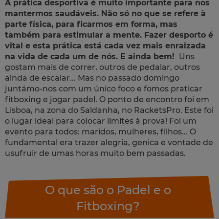
A prática desportiva é muito importante para nos
mantermos saudáveis. Não só no que se refere à
parte física, para ficarmos em forma, mas
também para estimular a mente. Fazer desporto é
vital e esta prática está cada vez mais enraizada
na vida de cada um de nós. E ainda bem!
Uns
gostam mais de correr, outros de pedalar, outros
ainda de escalar... Mas no passado domingo
juntámo-nos com um único foco e fomos praticar
fitboxing e jogar padel. O ponto de encontro foi em
Lisboa, na zona do Saldanha, no RacketsPro. Este foi
o lugar ideal para colocar limites à prova! Foi um
evento para todos: maridos, mulheres, filhos... O
fundamental era trazer alegria, genica e vontade de
usufruir de umas horas muito bem passadas.
O que são o Padel e o
Fitboxing?