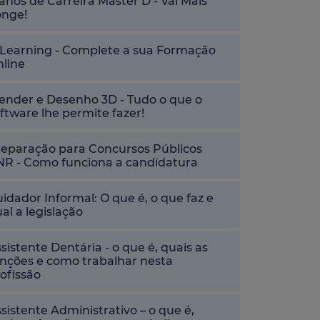
anos de Carreira Master D - Vai Mais
onge!
-Learning - Complete a sua Formação
nline
ender e Desenho 3D - Tudo o que o
ftware lhe permite fazer!
reparação para Concursos Públicos
NR - Como funciona a candidatura
idador Informal: O que é, o que faz e
al a legislação
sistente Dentária - o que é, quais as
nções e como trabalhar nesta
ofissão
sistente Administrativo – o que é,