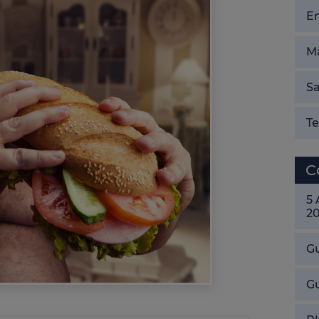
E
Ma
Sa
T
C
5
2
Gu
G