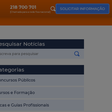
218 700 701
SOLICITAR INFORMAÇÃO
[Chamada para a rede fixa nacional]
esquisar Notícias
ategorias
oncursos Públicos
ursos e Formação
cas e Guias Profissionais