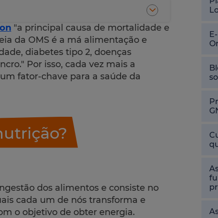
Pl
L
ion
"a principal causa de mortalidade e
E
eia da OMS é a má alimentação e
O
ade, diabetes tipo 2, doenças
ncro." Por isso, cada vez mais a
Bl
 um fator-chave para a saúde da
so
P
G
nutrição?
Cu
qu
As
fu
ngestão dos alimentos e consiste no
pr
uais cada um de nós transforma e
com o objetivo de obter energia.
As