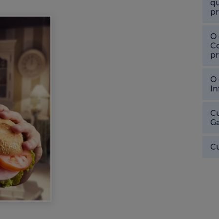
qu
pr
O 
Co
pr
O 
In
Cu
Ga
Cu