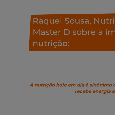
Raquel Sousa, Nutri
Master D sobre a i
nutrição:
A nutrição hoje em dia é sinónimo 
recebe energia e