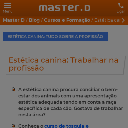
Menu
Ligar
Master D
Blog
Cursos e Formação
Estética canina
ESTÉTICA CANINA: TUDO SOBRE A PROFISSÃO
Estética canina: Trabalhar na
profissão
A estética canina procura conciliar o bem-
estar dos animais com uma apresentação
estética adequada tendo em conta a raça
específica de cada cão. Gostava de trabalhar
nesta área?
Conheça o
curso de tosquia e