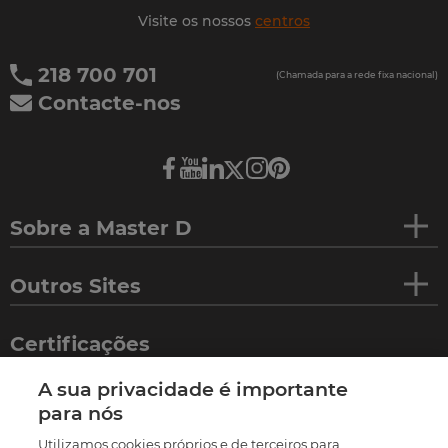
Visite os nossos
centros
218 700 701
(Chamada para a rede fixa nacional)
Contacte-nos
Sobre a Master D
Outros Sites
Certificações
A sua privacidade é importante
para nós
Utilizamos cookies próprios e de terceiros para