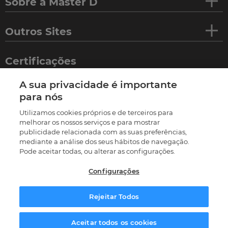
Sobre a Master D
Outros Sites
Certificações
A sua privacidade é importante
para nós
Utilizamos cookies próprios e de terceiros para
melhorar os nossos serviços e para mostrar
publicidade relacionada com as suas preferências,
mediante a análise dos seus hábitos de navegação.
Pode aceitar todas, ou alterar as configurações.
Configurações
©
2026
Termos e condições
Política de privacidade
Política de cookies
Livro de reclamações
Rejeitar Todos
Resolução Alternativa de Litígios
Preferências de cookies
Solicitar informação
Aceitar todos os cookies