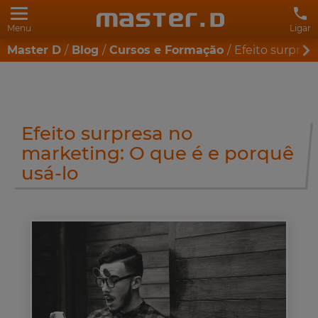
Menu
Ligar
Master D
Blog
Cursos e Formação
Efeito surpres
Efeito surpresa no
marketing: O que é e porquê
usá-lo