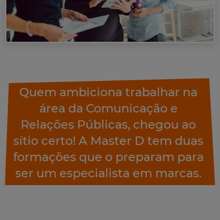
Quem ambiciona trabalhar na
área da Comunicação e
Relações Públicas, chegou ao
sítio certo! A Master D tem duas
formações que o preparam para
ser um especialista em marcas.