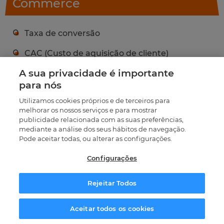
Commerce
Taxa de conversão
CAC (Custo de aquisição de cliente)
A sua privacidade é importante
ROAS (Retorno em publicidade)
para nós
Ticket médio
Utilizamos cookies próprios e de terceiros para
melhorar os nossos serviços e para mostrar
LTV (Valor vitalício do cliente)
publicidade relacionada com as suas preferências,
mediante a análise dos seus hábitos de navegação.
Aprenda a dominar estas métricas com o nosso
Pode aceitar todas, ou alterar as configurações.
Curso de E-Commerce da MasterD
Configurações
Rejeitar Todos
O E-Commerce representa uma oportunidade
única para empreendedores e empresas
Solicitar informação
Aceitar todos os cookies
expandirem o seu alcance de forma eficaz e digital.