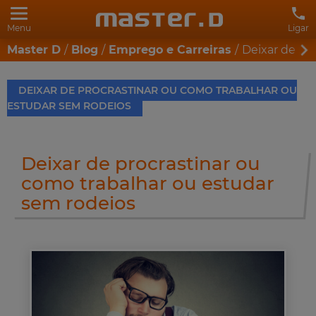
Menu
Ligar
Master D
Blog
Emprego e Carreiras
Deixar de pr
DEIXAR DE PROCRASTINAR OU COMO TRABALHAR OU
ESTUDAR SEM RODEIOS
Deixar de procrastinar ou
como trabalhar ou estudar
sem rodeios