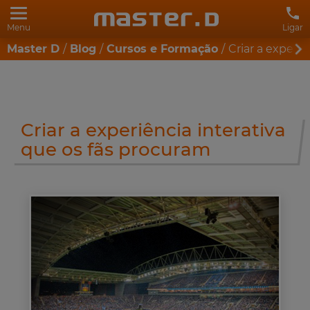
Menu
Ligar
Master D
Blog
Cursos e Formação
Criar a experi
Criar a experiência interativa
que os fãs procuram