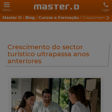
Menu
Ligar
Master D
Blog
Cursos e Formação
Crescimento do
Crescimento do sector
turístico ultrapassa anos
anteriores