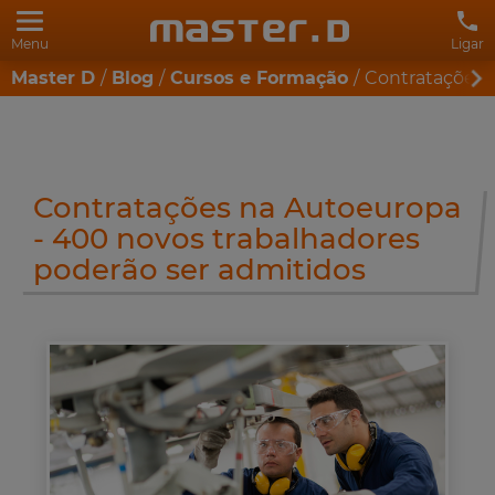
Menu
Ligar
Master D
Blog
Cursos e Formação
Contratações 
Contratações na Autoeuropa
- 400 novos trabalhadores
poderão ser admitidos