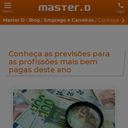
Menu
Ligar
Master D
Blog
Emprego e Carreiras
Conheça as p
Conheça as previsões para
as profissões mais bem
pagas deste ano