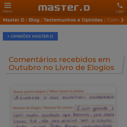
Menu
Ligar
Master D
Blog
Testemunhos e Opiniões
Comentár
> OPINIÕES MASTER D
Comentários recebidos em
Outubro no Livro de Elogios