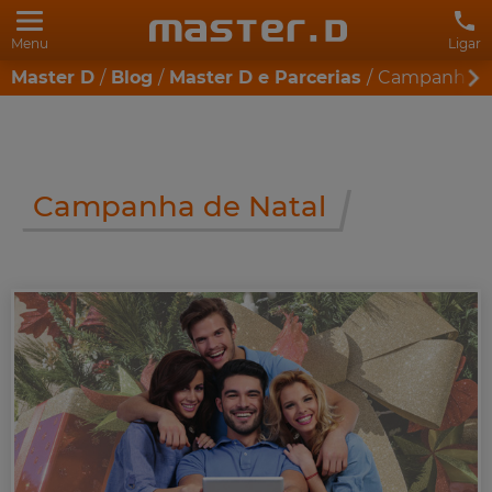
Menu
Ligar
Master D
Blog
Master D e Parcerias
Campanha de
Campanha de Natal