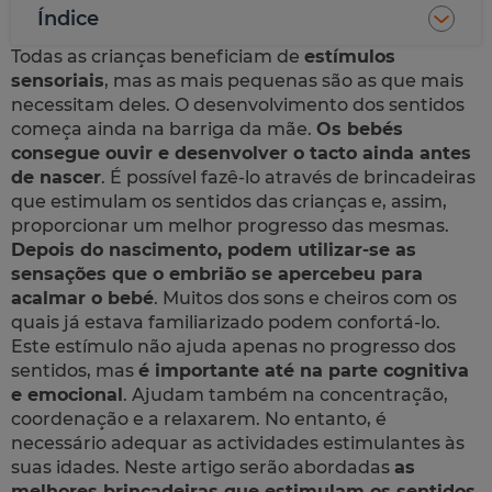
Índice
Todas as crianças beneficiam de
estímulos
sensoriais
, mas as mais pequenas são as que mais
necessitam deles. O desenvolvimento dos sentidos
começa ainda na barriga da mãe.
Os bebés
consegue ouvir e desenvolver o tacto ainda antes
de nascer
. É possível fazê-lo através de brincadeiras
que estimulam os sentidos das crianças e, assim,
proporcionar um melhor progresso das mesmas.
Depois do nascimento, podem utilizar-se as
sensações que o embrião se apercebeu para
acalmar o bebé
. Muitos dos sons e cheiros com os
quais já estava familiarizado podem confortá-lo.
Este estímulo não ajuda apenas no progresso dos
sentidos, mas
é importante até na parte cognitiva
e emocional
. Ajudam também na concentração,
coordenação e a relaxarem. No entanto, é
necessário adequar as actividades estimulantes às
suas idades. Neste artigo serão abordadas
as
melhores brincadeiras que estimulam os sentidos